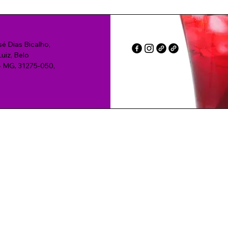
sé Dias Bicalho,
uiz, Belo
- MG, 31275-050,