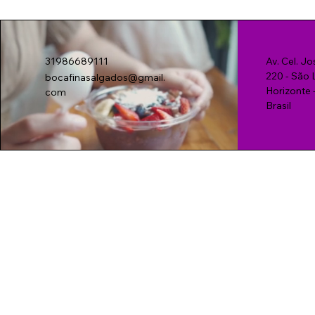
31986689111
Av. Cel. Jo
220 - São L
bocafinasalgados@gmail.
Horizonte 
com
Brasil