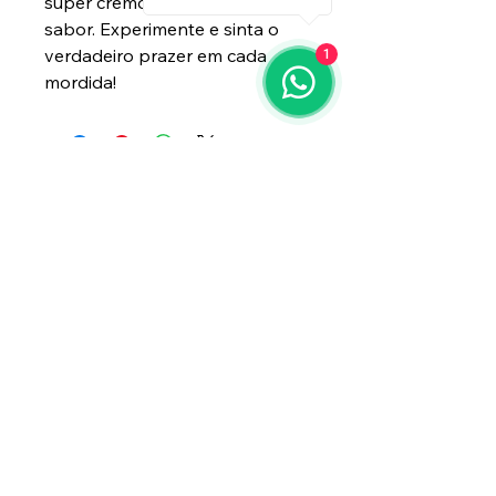
super cremosos e cheios de
sabor. Experimente e sinta o
verdadeiro prazer em cada
1
mordida!
Boca Fina
31986689111
bocafinasalgados@gmail.com
Av. Cel. José Dias Bicalho, 220 - São
Luiz, Belo Horizonte - MG,
31275-
050
, Brasil